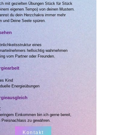
ch mit gezielten Übungen Stück für Stück
deinem eigenen Tempo) von deinen Mustern.
annst du dein Herzchakra immer mehr
en und Deine Seele spüren.
lsehen
nlichkeitsstruktur eines
narteilnehmers hellsichtig wahrnehmen
ing vom Partner oder Freunden.
giearbeit​
res Kind
iduelle Energieübungen
rgieausgleich
€
geringem Einkommen bin ich gerne bereit,
n Preisnachlass zu gewähren.
Kontakt