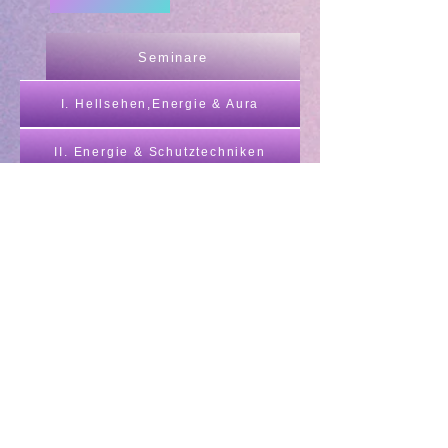
Seminare
I. Hellsehen,Energie & Aura
II. Energie & Schutztechniken
III. Energie & Talente entdecken
IV. Kontakt zum Schutzengel
V. Wir als Schöpfer unserer Realität
​ VI. Öffnen des 3. Auges & Aurasehen
VII. Akasha-Chronik & Aurasehen
Ausbildung z. hellsichtigen Berater