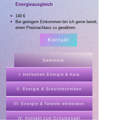
Energieausgleich
140 €
Bei geringem Einkommen bin ich gerne bereit,
einen Preisnachlass zu gewähren.
Kontakt
Seminare
I. Hellsehen,Energie & Aura
II. Energie & Schutztechniken
III. Energie & Talente entdecken
IV. Kontakt zum Schutzengel
V. Wir als Schöpfer unserer Realität